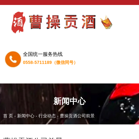
全国统一服务热线
0558-5711189（微信同号）
新闻中心
首 页
-
新闻中心
-
行业动态
-
曹操贡酒公司前景